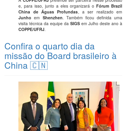
A
COPPE/UFRJ
pretende ser parceira nesse processo
e, para isso, junto a eles organizará o
Fórum Brazil
China de Águas Profundas
, a ser realizado em
Junho
em
Shenzhen
. Também ficou definida uma
visita técnica da equipe da
SIGS
em Julho deste ano à
COPPE/UFRJ
.
Confira o quarto dia da
missão do Board brasileiro à
China 🇨🇳