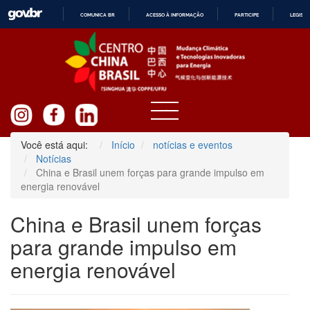
COMUNICA BR
ACESSO À INFORMAÇÃO
PARTICIPE
LEGISL
IR
PARA
O
CONTEÚDO
Você está aqui:
Início
notícias e eventos
Notícias
China e Brasil unem forças para grande impulso em
energia renovável
China e Brasil unem forças
para grande impulso em
energia renovável